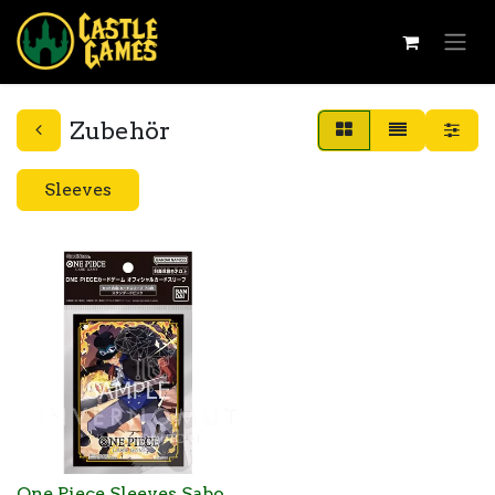
Zubehör
Sleeves
One Piece Sleeves Sabo