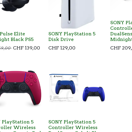
SONY Pla
Controll
Pulse Elite
SONY PlayStation 5
DualSens
ght Black PS5
Disk Drive
Midnight
CHF
139,00
CHF
129,00
CHF
209
49,00
PlayStation 5
SONY PlayStation 5
oller Wireless
Controller Wireless