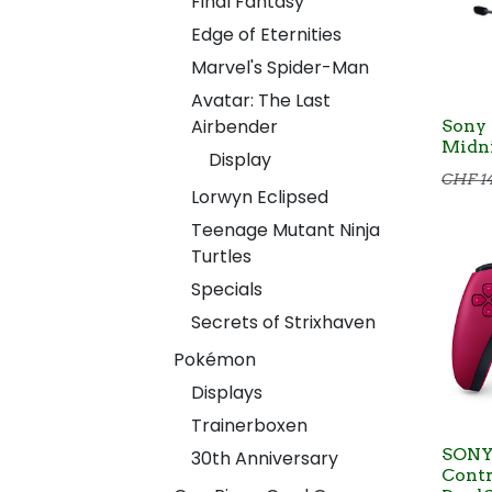
Final Fantasy
Edge of Eternities
Marvel's Spider-Man
Avatar: The Last
Airbender
Sony 
Midni
Display
CHF
1
Lorwyn Eclipsed
Teenage Mutant Ninja
Turtles
Specials
Secrets of Strixhaven
Pokémon
Displays
Trainerboxen
SONY 
30th Anniversary
Contr