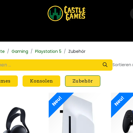
Home
Shop
Events
Über uns
Kontakt
kte
Gaming
Playstation 5
Zubehör
Sortieren
ames
Konsolen
Zubehör
Neu!
Neu!