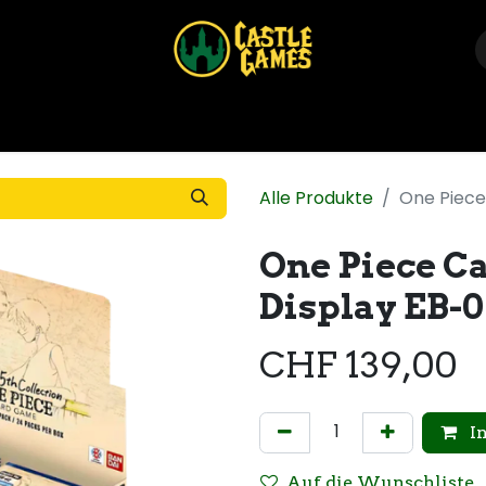
Home
Shop
Events
Über uns
Kontakt
Alle Produkte
One Piece
One Piece C
Display EB-0
CHF
139,00
I
Auf die Wunschliste