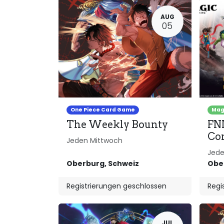
AUG
05
One Piece Card Game
Magi
The Weekly Bounty
FNM
Co
Jeden Mittwoch
Jede
Oberburg
,
Schweiz
Obe
Registrierungen geschlossen
Regi
JUL