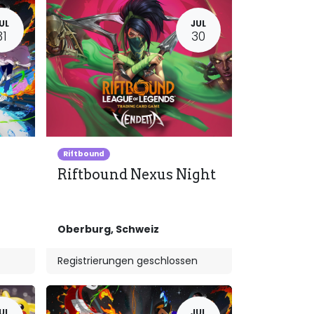
UL
JUL
31
30
Riftbound
Riftbound Nexus Night
Oberburg
,
Schweiz
Registrierungen geschlossen
UL
JUL