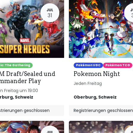
JUL
J
31
c: The Gathering
Pokémon VGC
Pokémon TCG
 Draft/Sealed und
Pokemon Night
mmander Play
Jeden Freitag
n Freitag um 19:00
rburg
,
Schweiz
Oberburg
,
Schweiz
strierungen geschlossen
Registrierungen geschlossen
JUL
J