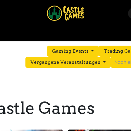
Home
Shop
Events
Über uns
Kontakt
Gaming Events
Trading C
Vergangene Veranstaltungen
astle Games