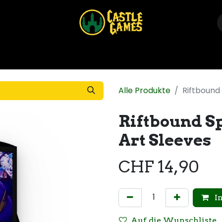
Home
Shop
Events
Über uns
Kontakt
Alle Produkte
Riftbound 
Riftbound Sp
Art Sleeves
CHF
14,90
I
Auf die Wunschliste