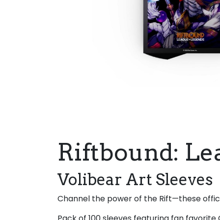
Riftbound: Le
Volibear Art Sleeves
Channel the power of the Rift—these offic
Pack of 100 sleeves featuring fan favorite