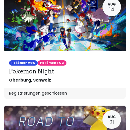
AUG
14
Pokémon VGC
Pokémon TCG
Pokemon Night
Oberburg
,
Schweiz
Registrierungen geschlossen
AUG
21