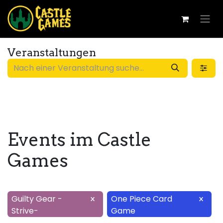
Veranstaltungen
Events im Castle
Games
Guilty Gear -
One Piece Card
×
×
Strive-
Game