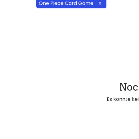
One Piece Card Game
×
Noc
Es konnte kei