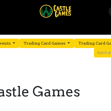
Home
Shop
Events
Über uns
Kontakt
vents
Trading Card Games
Trading Card 
astle Games