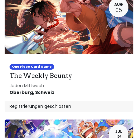
AUG
05
One Piece Card Game
The Weekly Bounty
Jeden Mittwoch
Oberburg
,
Schweiz
Registrierungen geschlossen
JUL
18